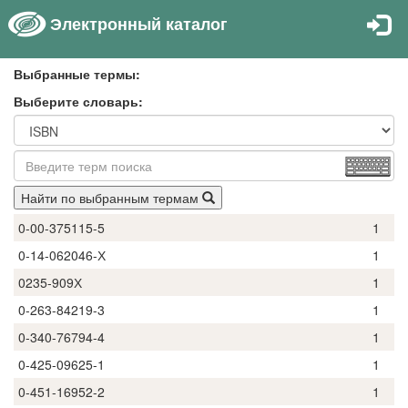
Электронный каталог
Выбранные термы:
Выберите словарь:
Найти по выбранным термам
0-00-375115-5
1
0-14-062046-Х
1
0235-909Х
1
0-263-84219-3
1
0-340-76794-4
1
0-425-09625-1
1
0-451-16952-2
1