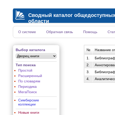
Сводный каталог общедоступных
области
О системе
Обратная связь
Помощь
Ста
Выбор каталога
№
Название о
1.
Библиограф
Тип поиска
2.
Аннотирова
Простой
3.
Библиограф
Расширенный
4.
Аналитичес
По словарям
Периодика
МегаПоиск
Симбирские
коллекции
Новые книги